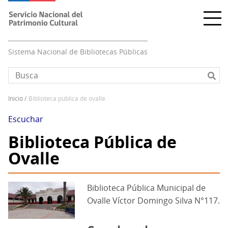
Pasar
al
contenido
principal
Sistema Nacional de Bibliotecas Públicas
inicio
biblioteca pública de ovalle
Sobrescribir
enlaces
Escuchar
de
Biblioteca Pública de
ayuda
Ovalle
a
la
navegación
Biblioteca Pública Municipal de
Ovalle Víctor Domingo Silva N°117.