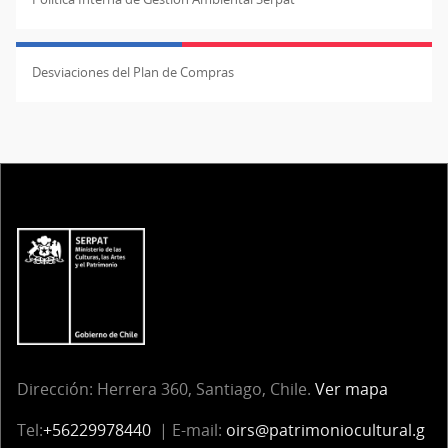
Desviaciones del Plan de Compras
Dirección: Herrera 360, Santiago, Chile.
Ver mapa
Tel:
+56229978440
| E-mail:
oirs@patrimoniocultural.g