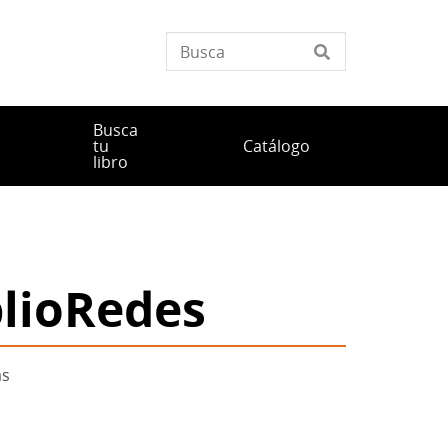
Busca
tu
Catálogo
libro
blioRedes
as