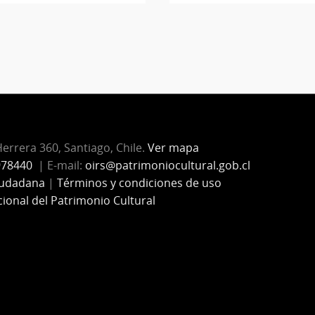
Herrera 360, Santiago, Chile.
Ver mapa
978440
| E-mail:
oirs@patrimoniocultural.gob.cl
iudadana
|
Términos y condiciones de uso
cional del Patrimonio Cultural