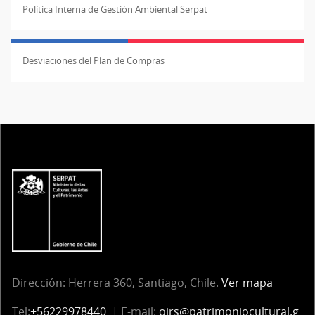
Política Interna de Gestión Ambiental Serpat
Desviaciones del Plan de Compras
Dirección: Herrera 360, Santiago, Chile.
Ver mapa
Tel:
+56229978440
| E-mail:
oirs@patrimoniocultural.g