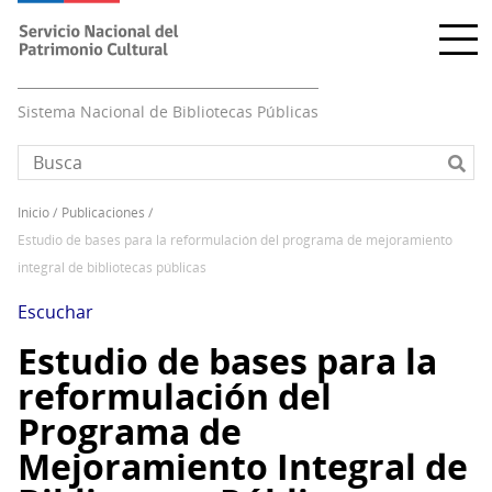
Pasar
al
contenido
principal
Sistema Nacional de Bibliotecas Públicas
inicio
publicaciones
Sobrescribir
estudio de bases para la reformulación del programa de mejoramiento
enlaces
integral de bibliotecas públicas
de
ayuda
Escuchar
a
Estudio de bases para la
la
reformulación del
navegación
Programa de
Mejoramiento Integral de