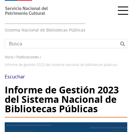
Pasar
al
contenido
principal
Sistema Nacional de Bibliotecas Públicas
inicio
publicaciones
Sobrescribir
informe de gestión 2023 del sistema nacional de bibliotecas públicas
enlaces
de
Escuchar
ayuda
Informe de Gestión 2023
a
del Sistema Nacional de
la
navegación
Bibliotecas Públicas