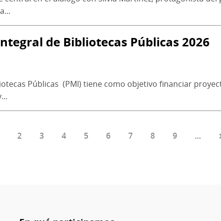
...
tegral de Bibliotecas Públicas 2026
iotecas Públicas (PMI) tiene como objetivo financiar proy
...
ágina
Página
2
Página
3
Página
4
Página
5
Página
6
Página
7
Página
8
Página
9
…
ctual