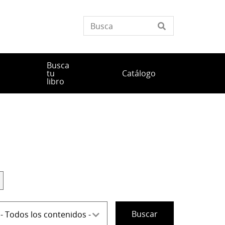
Busca
tu
Catálogo
libro
ipo
e