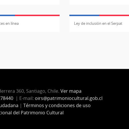
es en línea
Ley de inclusión en el Serpat
Herrera 360, Santiago, Chile.
Ver mapa
978440
| E-mail:
oirs@patrimoniocultural.gob.cl
iudadana
|
Términos y condiciones de uso
cional del Patrimonio Cultural