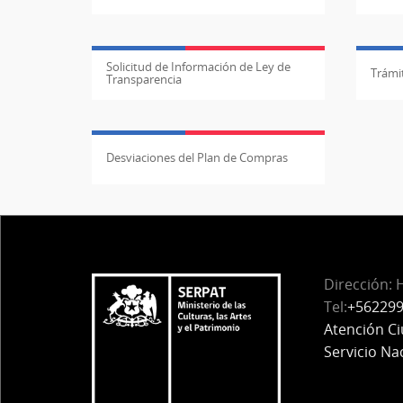
Solicitud de Información de Ley de
Trámit
Transparencia
Desviaciones del Plan de Compras
Dirección: 
Tel:
+56229
Atención C
Servicio Na