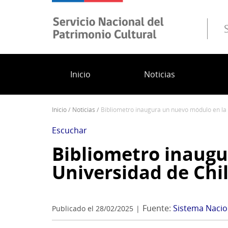
Pasar
al
contenido
principal
Inicio
Noticias
inicio
noticias
bibliometro inaugura un nuevo módulo en la 
Sobrescribir
enlaces
Escuchar
de
Bibliometro inaugu
ayuda
Universidad de Chi
a
la
navegación
Fuente:
Sistema Nacion
Publicado el 28/02/2025