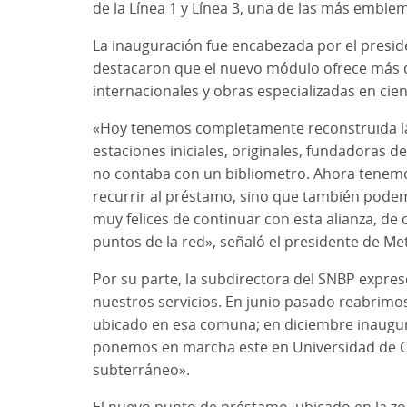
de la Línea 1 y Línea 3, una de las más emble
La inauguración fue encabezada por el presid
destacaron que el nuevo módulo ofrece más de 
internacionales y obras especializadas en cien
«Hoy tenemos completamente reconstruida la 
estaciones iniciales, originales, fundadoras 
no contaba con un bibliometro. Ahora tenem
recurrir al préstamo, sino que también podemo
muy felices de continuar con esta alianza, d
puntos de la red», señaló el presidente de M
Por su parte, la subdirectora del SNBP expres
nuestros servicios. En junio pasado reabrimos 
ubicado en esa comuna; en diciembre inaugura
ponemos en marcha este en Universidad de Chi
subterráneo».
El nuevo punto de préstamo, ubicado en la zo