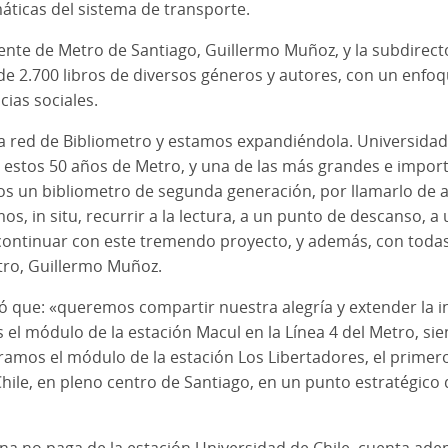
máticas del sistema de transporte.
ente de Metro de Santiago, Guillermo Muñoz, y la subdirect
2.700 libros de diversos géneros y autores, con un enfoque
cias sociales.
red de Bibliometro y estamos expandiéndola. Universidad 
de estos 50 años de Metro, y una de las más grandes e impor
os un bibliometro de segunda generación, por llamarlo de
s, in situ, recurrir a la lectura, a un punto de descanso, a
e continuar con este tremendo proyecto, y además, con toda
etro, Guillermo Muñoz.
ó que: «queremos compartir nuestra alegría y extender la in
el módulo de la estación Macul en la Línea 4 del Metro, sien
mos el módulo de la estación Los Libertadores, el primero e
le, en pleno centro de Santiago, en un punto estratégico 
na no paga de la estación Universidad de Chile, cuenta adem