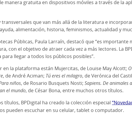
manera gratuita en dispositivos móviles a través de la apl
 transversales que van más allá de la literatura e incorpor
oayuda, alimentación, historia, feminismos, actualidad y m
otecas Públicas, Paula Larraín, destacó que “es importante 
ra, con el objetivo de atraer cada vez a más lectores. La 
para llegar a todos los públicos posibles”.
 en la plataforma están Mujercitas, de Louise May Alcott;
O
re
, de André Aciman;
Tú eres el milagro
, de Verónica del Casti
 Para niños
, de Rosario Busquets Nosti;
Sapiens. De animales a
ian el mundo
, de César Bona, entre muchos otros títulos.
 títulos, BPDigital ha creado la colección especial
“Novedad
ios pueden escuchar en su celular, tablet o computador.