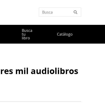
Busca
tu
Catálogo
libro
res mil audiolibros