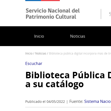
Pasar
al
contenido
principal
Inicio
Noticias
inicio
noticias
biblioteca pública digital incorpora más de t
Sobrescribir
enlaces
Escuchar
de
Biblioteca Pública 
ayuda
a su catálogo
a
la
navegación
Fuente:
Sistema Nacion
Publicado el 04/05/2022