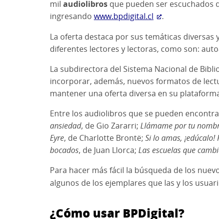
mil
audiolibros
que pueden ser escuchados de 
ingresando
www.bpdigital.cl
.
La oferta destaca por sus temáticas diversas y
diferentes lectores y lectoras, como son: aut
La subdirectora del Sistema Nacional de Bibli
incorporar, además, nuevos formatos de lectu
mantener una oferta diversa en su plataforma 
Entre los audiolibros que se pueden encontrar
ansiedad
, de Gio Zararri;
Llámame por tu nomb
Eyre
, de Charlotte Brontë;
Si lo amas, ¡edúcalo!
bocados
, de Juan Llorca;
Las escuelas que camb
Para hacer más fácil la búsqueda de los nuevos
algunos de los ejemplares que las y los usuar
¿Cómo usar BPDigital?