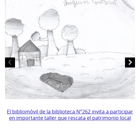
El
El
bi
E
bibliomóvil
El bibliomóvil de la biblioteca N°262 invita a participar
d
en importante taller que rescata el patrimonio local
de
la
la
bi
biblioteca
N