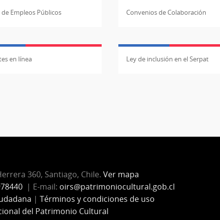
l de Empleos Públicos
Convenios de Colaboración
es en línea
Ley de inclusión en el Serpat
Herrera 360, Santiago, Chile.
Ver mapa
978440
| E-mail:
oirs@patrimoniocultural.gob.cl
iudadana
|
Términos y condiciones de uso
cional del Patrimonio Cultural