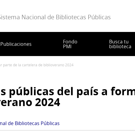
Sistema Nacional de Bibliotecas Públicas
Fondo
Busca tu
Publicaciones
PMI
biblioteca
mar parte de la cartelera de biblioverano 2024
as públicas del país a for
verano 2024
al de Bibliotecas Públicas