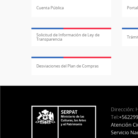
Cuenta Pública
Porta
Solicitud de Información de Ley de
Trámit
Transparencia
Desviaciones del Plan de Compras
Dirección: 
Tel:
+56229
Atención C
Servicio Na