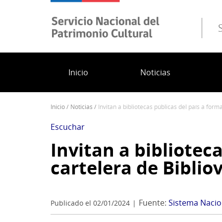
Pasar
al
contenido
principal
Inicio
Noticias
inicio
noticias
invitan a bibliotecas públicas del país a for
Sobrescribir
enlaces
Escuchar
de
Invitan a bibliotec
ayuda
cartelera de Biblio
a
la
navegación
Fuente:
Sistema Nacion
Publicado el 02/01/2024