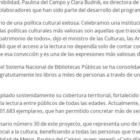
ibilidad, Paulina del Campo y Clara Budnik, ex directora de
 colaboradores que han sido parte del desarrollo del progr
de una política cultural exitosa. Celebramos una instituci
las políticas culturales más valiosas son aquellas que tras
rimonio de todos», dijo el ministro de las Culturas, las Ar
ó que el acceso a la lectura no dependía solo de contar co
de esa convicción y es una de las expresiones más valiosas d
el Sistema Nacional de Bibliotecas Públicas se ha consolida
gratuitamente los libros a miles de personas a través de u
pliado sostenidamente su cobertura territorial, fortalecido
la lectura entre públicos de todas las edades. Actualmente
 101.683 ejemplares, que han permitido concretar más de se
sario número 30 de este proyecto, que representa uno de lo
ocial a la cultura, beneficiando a todas las personas que tr
lidad de Metro, Paulina del Campo, quien agregó: «Cada día,