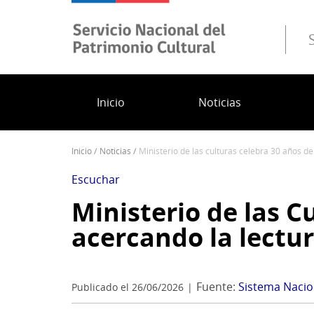
Pasar
al
contenido
principal
Inicio
Noticias
inicio
noticias
ministerio de las culturas celebra 30 años 
Sobrescribir
enlaces
Escuchar
de
Ministerio de las C
ayuda
acercando la lectu
a
la
navegación
Fuente:
Sistema Nacion
Publicado el 26/06/2026