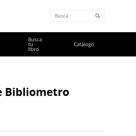
Busca
tu
Catálogo
libro
e Bibliometro