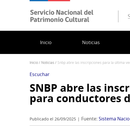
Pasar
al
contenido
principal
Inicio
Noticias
inicio
noticias
snbp abre las inscripciones para la última 
Sobrescribir
enlaces
Escuchar
de
SNBP abre las inscr
ayuda
para conductores d
a
la
navegación
Fuente:
Sistema Nacion
Publicado el 26/09/2025