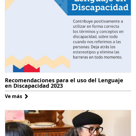
Recomendaciones para el uso del Lenguaje
en Discapacidad 2023
Ve más
sobre
Recomendaciones
para
el
uso
del