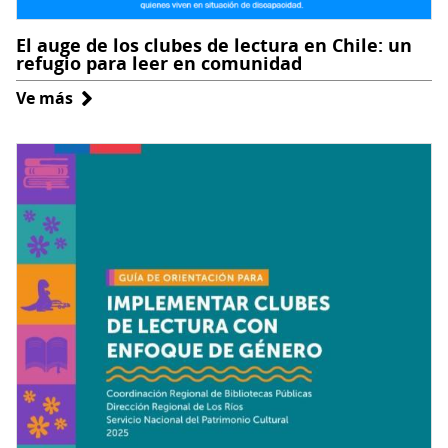
El auge de los clubes de lectura en Chile: un
refugio para leer en comunidad
Ve más
sobre
El
auge
de
los
clubes
de
lectura
en
Chile:
un
refugio
para
leer