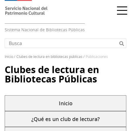
Pasar
al
contenido
principal
Sistema Nacional de Bibliotecas Públicas
inicio
clubes de lectura en bibliotecas públicas
publicaciones
Sobrescribir
Clubes de lectura en
enlaces
de
Bibliotecas Públicas
ayuda
a
la
Inicio
navegación
Solapas
secundarias
¿Qué es un club de lectura?