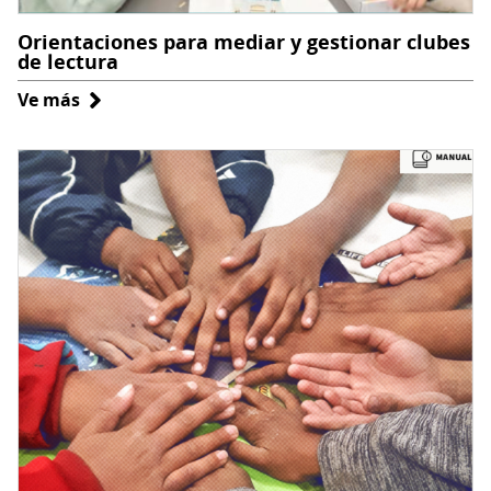
Orientaciones para mediar y gestionar clubes
de lectura
Ve más
sobre
Orientaciones
para
mediar
y
gestionar
clubes
de
lectura