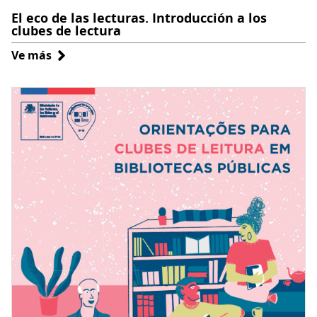
El eco de las lecturas. Introducción a los
clubes de lectura
Ve más
sobre
El
eco
de
las
lecturas.
Introducción
a
los
clubes
de
lectura