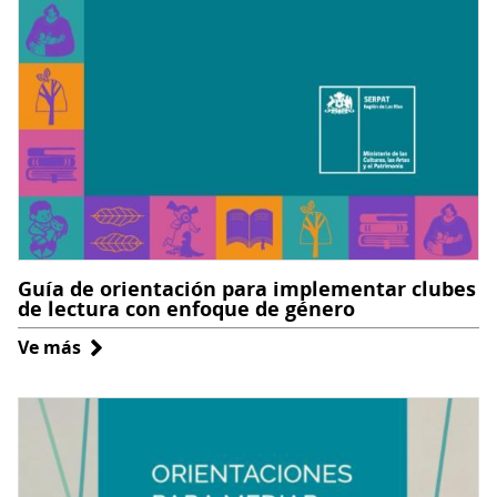
en
comunidad
Guía de orientación para implementar clubes
de lectura con enfoque de género
Ve más
sobre
Guía
de
orientación
para
implementar