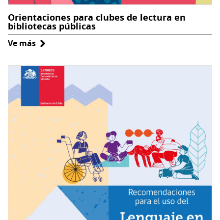
Orientaciones para clubes de lectura en
bibliotecas públicas
Ve más
sobre
Orientaciones
para
clubes
de
lectura
en
bibliotecas
públicas