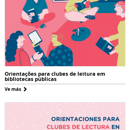
Orientações para clubes de leitura em
bibliotecas públicas
Ve más
sobre
Orientações
para
clubes
de
leitura