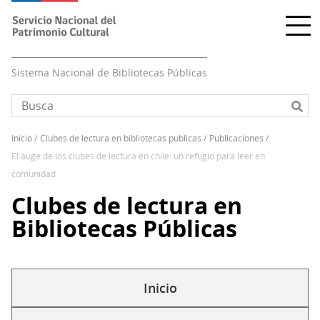
Pasar
al
contenido
principal
Sistema Nacional de Bibliotecas Públicas
inicio
clubes de lectura en bibliotecas públicas
publicaciones
Sobrescribir
el auge de los clubes de lectura en chile: un refugio para leer en
enlaces
comunidad
de
Clubes de lectura en
ayuda
a
Bibliotecas Públicas
la
navegación
Inicio
Solapas