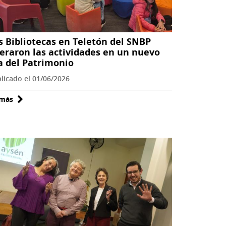
visitas
e
instala
s Bibliotecas en Teletón del SNBP
un
deraron las actividades en un nuevo
nuevo
a del Patrimonio
récord
licado el 01/06/2026
histórico
de
 más
sobre
convocatoria
Las
Bibliotecas
en
Teletón
del
SNBP
lideraron
las
actividades
en