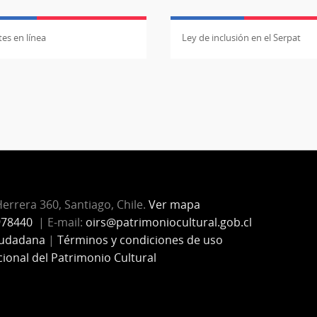
es en línea
Ley de inclusión en el Serpat
Herrera 360, Santiago, Chile.
Ver mapa
978440
| E-mail:
oirs@patrimoniocultural.gob.cl
iudadana
|
Términos y condiciones de uso
cional del Patrimonio Cultural