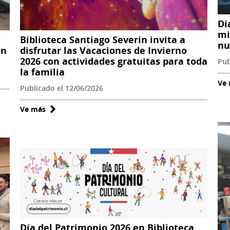
Dí
mi
Biblioteca Santiago Severin invita a
nu
ón
disfrutar las Vacaciones de Invierno
2026 con actividades gratuitas para toda
Pub
la familia
Ve
Publicado el 12/06/2026
Ve más
sobre
Biblioteca
Santiago
Severin
invita
a
disfrutar
las
Vacaciones
de
Día del Patrimonio 2026 en Biblioteca