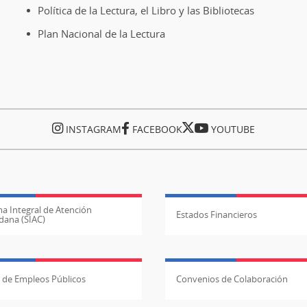
Política de la Lectura, el Libro y las Bibliotecas
Regional
de
Plan Nacional de la Lectura
La
Araucanía
en
Temuco
INSTAGRAM
FACEBOOK
YOUTUBE
a Integral de Atención
Estados Financieros
dana (SIAC)
l de Empleos Públicos
Convenios de Colaboración