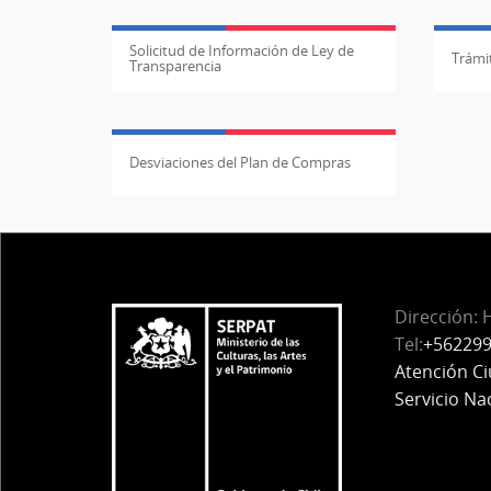
Solicitud de Información de Ley de
Trámit
Transparencia
Desviaciones del Plan de Compras
Dirección: 
Tel:
+56229
Atención C
Servicio Na