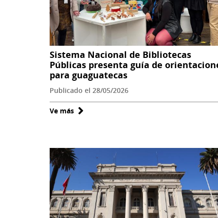
en
Sarmiento
Sistema Nacional de Bibliotecas
Públicas presenta guía de orientacion
para guaguatecas
Publicado el 28/05/2026
Ve más
sobre
Sistema
Nacional
de
Bibliotecas
Públicas
presenta
guía
de