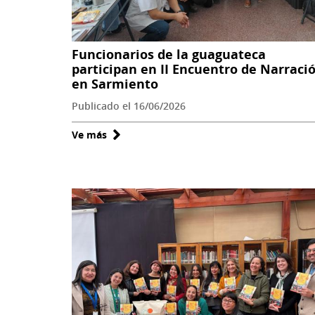
Funcionarios de la guaguateca
participan en II Encuentro de Narraci
en Sarmiento
Publicado el 16/06/2026
Ve más
sobre
Funcionarios
de
la
guaguateca
participan
en
II
Encuentro
de
Narración