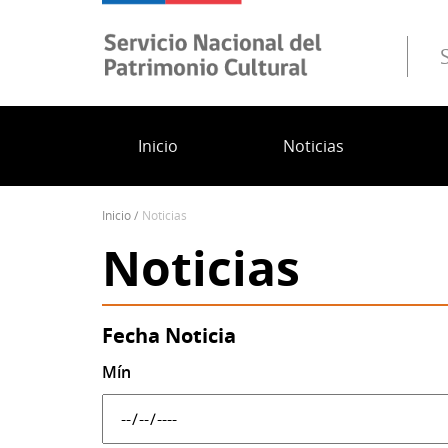
Pasar
al
contenido
principal
Inicio
Noticias
inicio
noticias
Sobrescribir
Noticias
enlaces
de
ayuda
a
Fecha Noticia
la
Mín
navegación