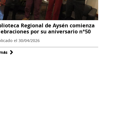
un
nuevo
Día
blioteca Regional de Aysén comienza
del
lebraciones por su aniversario n°50
Patrimonio
licado el 30/04/2026
 más
sobre
Biblioteca
Regional
de
Aysén
comienza
celebraciones
por
su
aniversario
n°50