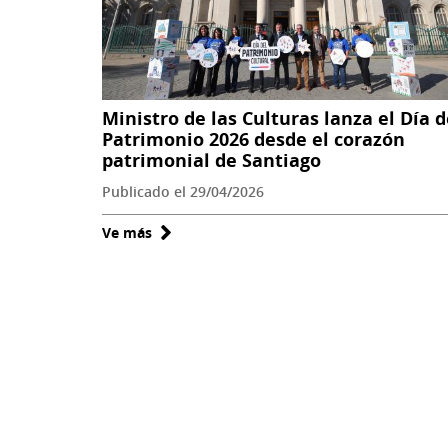
orientaciones
para
guaguatecas
Ministro de las Culturas lanza el Día d
Patrimonio 2026 desde el corazón
patrimonial de Santiago
Publicado el 29/04/2026
Ve más
sobre
Ministro
de
las
Culturas
lanza
el
Día
del