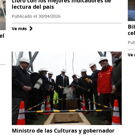
Libro con los mejores indicadores de
lectura del país
Publicado el 30/04/2026
Bi
Ve más
sobre
ce
el
Bibliotecas
Pub
de
Aysén
Ve
cierran
Mes
del
Libro
con
los
mejores
indicadores
de
lectura
Ministro de las Culturas y gobernador
del