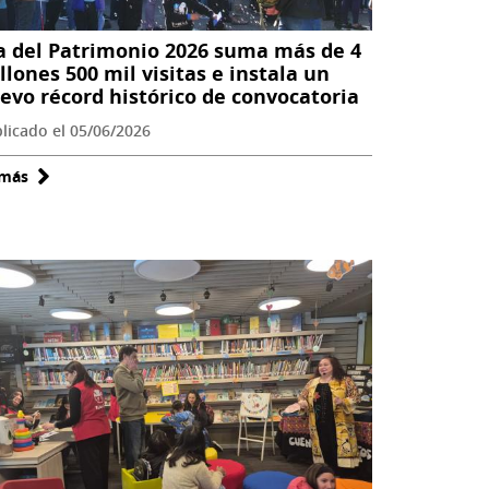
a del Patrimonio 2026 suma más de 4
llones 500 mil visitas e instala un
evo récord histórico de convocatoria
licado el 05/06/2026
 más
sobre
Día
del
Patrimonio
2026
suma
más
de
4
millones
500
mil