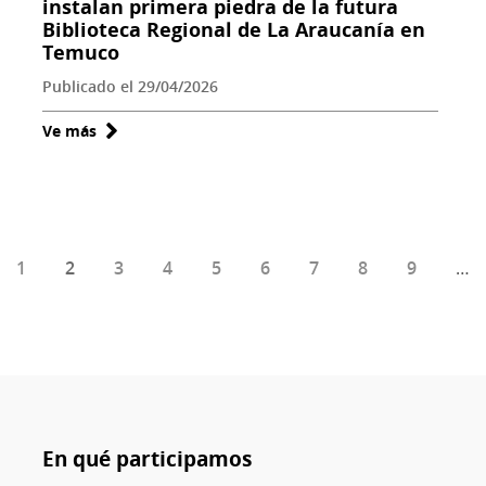
instalan primera piedra de la futura
país
Biblioteca Regional de La Araucanía en
Temuco
Publicado el 29/04/2026
Ve más
sobre
Ministro
de
las
Culturas
Página
1
Página
2
y
Página
3
Página
4
Página
5
Página
6
Página
7
Página
8
Página
9
…
actual
gobernador
instalan
primera
piedra
de
la
En qué participamos
futura
Biblioteca