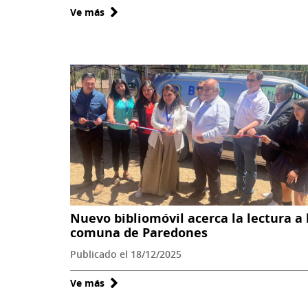
Ve más
sobre
Nuevos
horarios
y
servicios
inclusivos
marcan
el
verano
en
la
Biblioteca
Nuevo bibliomóvil acerca la lectura a 
Santiago
comuna de Paredones
Severin
Publicado el 18/12/2025
Ve más
sobre
Nuevo