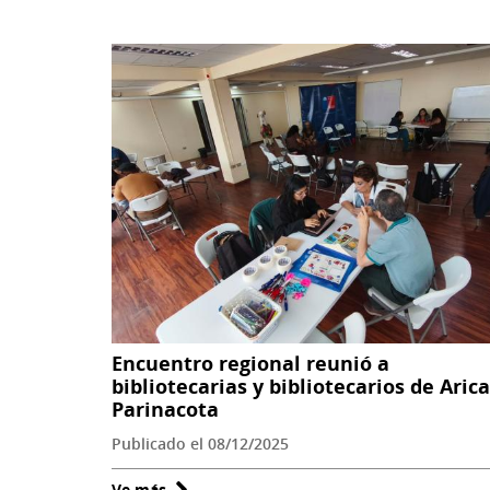
bibliomóvil
acerca
la
lectura
a
la
comuna
de
Paredones
Encuentro regional reunió a
bibliotecarias y bibliotecarios de Arica
Parinacota
Publicado el 08/12/2025
Ve más
sobre