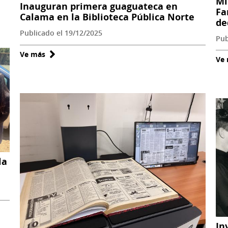
Mi
Inauguran primera guaguateca en
Fa
Calama en la Biblioteca Pública Norte
de
Publicado el 19/12/2025
Pub
Ve más
sobre
Ve
Inauguran
primera
guaguateca
en
Calama
en
la
Biblioteca
la
Pública
Norte
In