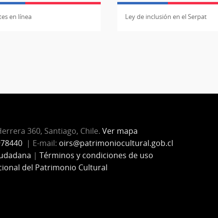
es en línea
Ley de inclusión en el Serpat
Herrera 360, Santiago, Chile.
Ver mapa
978440
| E-mail:
oirs@patrimoniocultural.gob.cl
iudadana
|
Términos y condiciones de uso
cional del Patrimonio Cultural