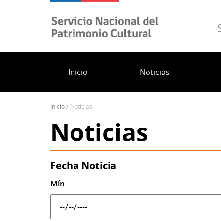
Pasar
al
contenido
principal
Inicio
Noticias
inicio
noticias
Sobrescribir
Noticias
enlaces
de
ayuda
a
Fecha Noticia
la
Mín
navegación