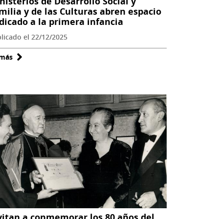
nisterios de Desarrollo Social y
tiempo
milia y de las Culturas abren espacio
para
dicado a la primera infancia
leer
licado el 22/12/2025
en
estas
 más
sobre
vacaciones
Nuevas
guaguatecas
para
O'Higgins:
Ministerios
de
Desarrollo
Social
y
Familia
y
de
vitan a conmemorar los 80 años del
las