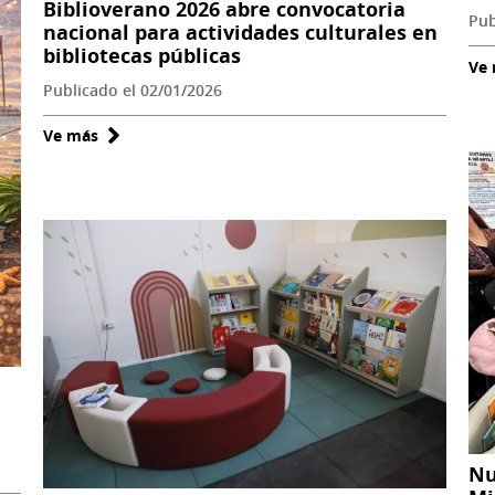
Biblioverano 2026 abre convocatoria
Pub
nacional para actividades culturales en
bibliotecas públicas
Ve
Publicado el 02/01/2026
Ve más
sobre
Biblioverano
2026
abre
convocatoria
nacional
para
actividades
culturales
en
bibliotecas
públicas
Nu