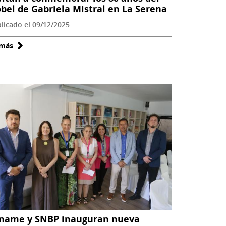
bel de Gabriela Mistral en La Serena
Culturas
abren
licado el 09/12/2025
espacio
 más
sobre
dedicado
Invitan
a
a
la
conmemorar
primera
los
infancia
80
años
del
Nobel
de
Gabriela
Mistral
en
La
name y SNBP inauguran nueva
Serena