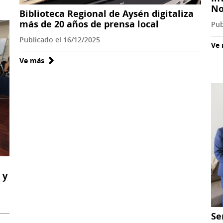
No
Biblioteca Regional de Aysén digitaliza
más de 20 años de prensa local
Pub
Publicado el 16/12/2025
Ve
Ve más
sobre
Biblioteca
Regional
de
Aysén
digitaliza
más
de
20
años
 y
de
prensa
local
Se