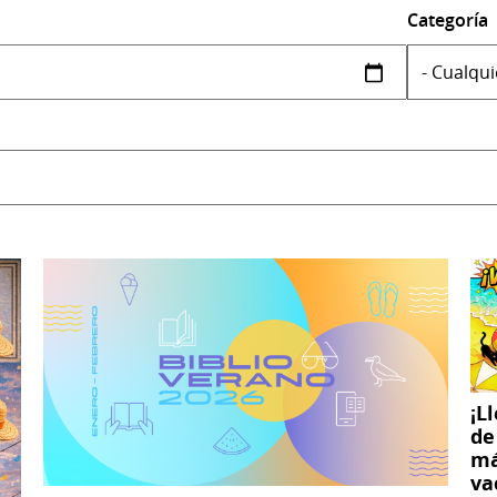
Categoría
¡L
de
má
va