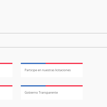
la
reinserción
juvenil
Participe en nuestras licitaciones
Gobierno Transparente