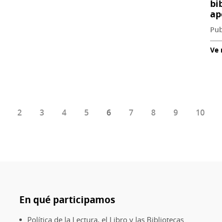
bi
ap
Pub
Ve
Página
2
Página
3
Página
4
Página
5
Página
6
Página
7
Página
8
Página
9
Página
10
actual
En qué participamos
Política de la Lectura, el Libro y las Bibliotecas