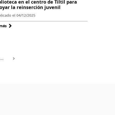
blioteca en el centro de Tiltil para
oyar la reinserción juvenil
licado el 04/12/2025
 más
sobre
Sename
y
SNBP
inauguran
nueva
…
biblioteca
en
el
centro
de
Tiltil
para
apoyar