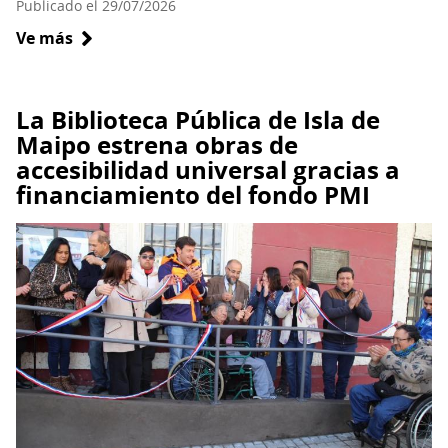
Publicado el 29/07/2026
Ve más
sobre
Agosto:
mes
de
La Biblioteca Pública de Isla de
las
Maipo estrena obras de
infancias
accesibilidad universal gracias a
y
financiamiento del fondo PMI
la
lactancia
materna
en
la
Biblioteca
Santiago
Severin