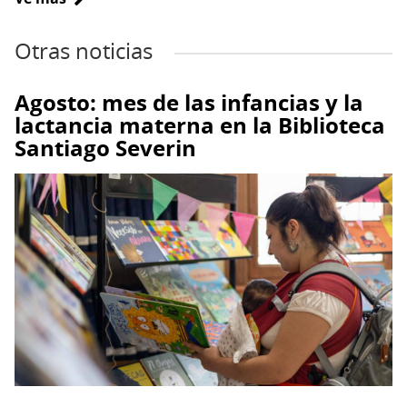
Bibliometro
anuncia
ganadores
del
Agosto: mes de las infancias y la
noveno
lactancia materna en la Biblioteca
Concurso
Santiago Severin
de
Cuento
y
Poesía